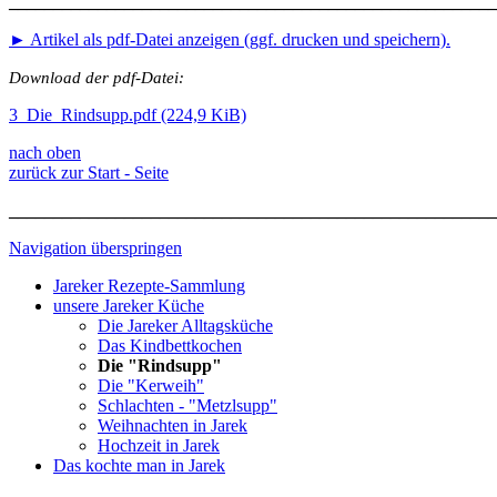
_______________________________________________________
► Artikel als pdf-Datei anzeigen (ggf. drucken und speichern).
Download der pdf-Datei:
3_Die_Rindsupp.pdf
(224,9 KiB)
nach oben
zurück zur Start - Seite
_______________________________________________________
Navigation überspringen
Jareker Rezepte-Sammlung
unsere Jareker Küche
Die Jareker Alltagsküche
Das Kindbettkochen
Die "Rindsupp"
Die "Kerweih"
Schlachten - "Metzlsupp"
Weihnachten in Jarek
Hochzeit in Jarek
Das kochte man in Jarek