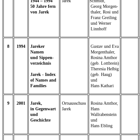
1944 – 1994
Jarek
Schmidt,
50 Jahre fern
Georg Morgen-
von Jarek
thaler, Rosi und
Franz Greiling
und Werner
Linnhoff
8
1994
Jareker
Gustav und Eva
Namen
Morgenthaler,
und Sippen-
Rosina Amthor
verzeichnis
(geb. Lottbrein)
Theresia Helbig
Jarek - Index
(geb. Haug)
of Names and
und
Families
Hans Kathari
9
2001
Jarek,
Ortsausschuss
Rosina Amthor,
in Gegenwart
Jarek
Hans
und
Wallraben
stein
Geschichte
und
Hans
Ebling