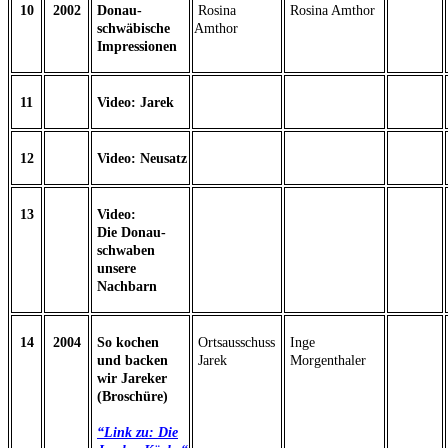
10
2002
Donau-
Rosina
Rosina Amthor
schwäbische
Amthor
Impressionen
11
Video: Jarek
12
Video: Neusatz
13
Video:
Die Donau-
schwaben
unsere
Nachbarn
14
2004
So kochen
Ortsausschuss
Inge
und backen
Jarek
Morgenthaler
wir Jareker
(Broschüre)
“Link zu: Die