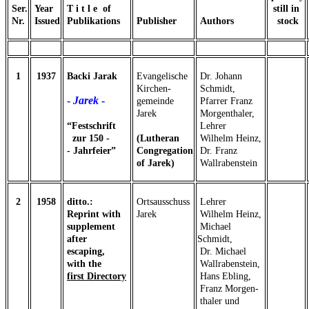
Ser.
Year
T i t l e of
still in
Nr.
Issued
Publikations
Publisher
Authors
stock
1
1937
Backi Jarak
Evangelische
Dr. Johann
Kirchen-
Schmidt,
-
J
a
r
e
k
-
gemeinde
Pfarrer Franz
Jarek
Morgenthaler,
“
Festschrift
Lehrer
zur 150 -
(Lutheran
Wilhelm Heinz,
- Jahrfeier”
Congregation
Dr. Franz
of Jarek)
Wallrabenstein
2
1958
ditto.:
Ortsausschuss
Lehrer
Reprint with
Jarek
Wilhelm Heinz,
supplement
Michael
after
Schmidt,
escaping,
Dr. Michael
with the
Wallrabenstein,
first Directory
Hans Ebling,
Franz Morgen-
thaler und