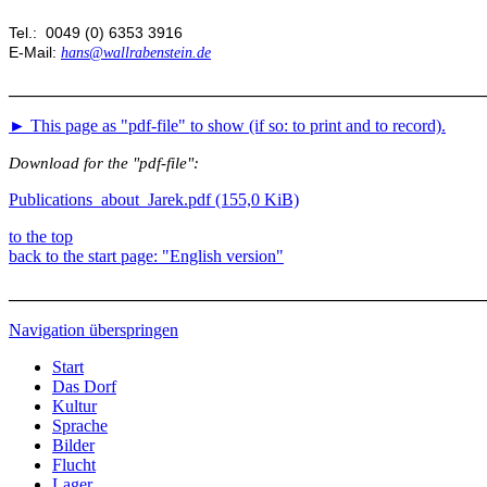
Tel.: 0049 (0) 6353 3916
E-Mail:
hans@wallrabenstein.de
_______________________________________________________
► This page as "pdf-file" to show (if so: to print and to record).
Download for the "pdf-file":
Publications_about_Jarek.pdf
(155,0 KiB)
to the top
back to the start page: "English version"
_______________________________________________________
Navigation überspringen
Start
Das Dorf
Kultur
Sprache
Bilder
Flucht
Lager