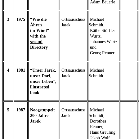
Adam Bäuerle
3
1975
“Wie die
Ortsausschuss
Michael
Ähren
Jarek
Schmidt,
im Wind”
Käthe Stöffler -
with the
Wurtz,
second
Johannes Wurtz
Directory
und
Georg Renner
4
1981
“Unser Jarek,
Ortsausschuss
Michael
unser Dorf,
Jarek
Schmidt
unser Leben”,
illustrated
book
5
1987
Noogstuppelt
Ortsausschuss
Michael
200 Jahre
Jarek
Schmidt,
Jarek
Dorothea
Renner,
Hans Greuling,
Jakob Wolf,