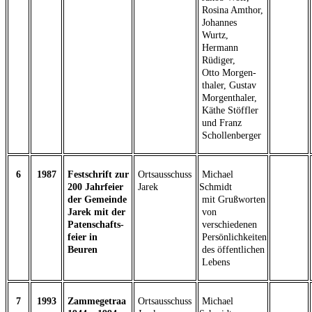
Rosina Amthor,
Johannes
Wurtz,
Hermann
Rüdiger,
Otto Morgen-
thaler, Gustav
Morgenthaler,
Käthe Stöffler
und Franz
Schollenberger
6
1987
Festschrift zur
Ortsausschuss
Michael
200 Jahrfeier
Jarek
Schmidt
der Gemeinde
mit Grußworten
Jarek mit der
von
Patenschafts-
verschiedenen
feier in
Persönlichkeiten
Beuren
des öffentlichen
Lebens
7
1993
Zammegetraa
Ortsausschuss
Michael