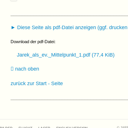
_________________________________________
► Diese Seite als pdf-Datei anzeigen (ggf. drucken
Download der pdf-Datei:
Jarek_als_ev._Mittelpunkt_1.pdf
(77,4 KiB)
nach oben
zurück zur Start - Seite
_________________________________________
© JAR