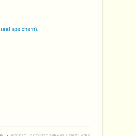
_________________________
 und speichern).
_________________________
EK
ROCKSOLID CONTAO THEMES & TEMPLATES