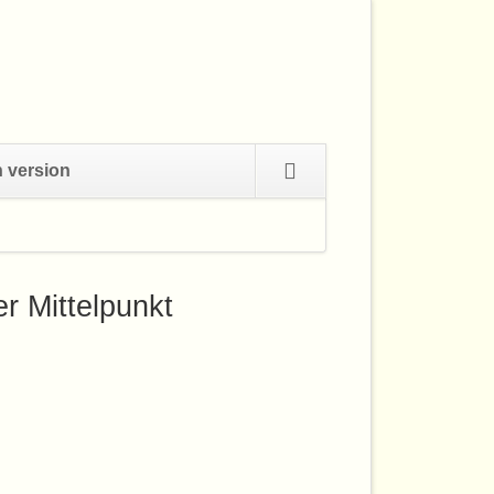
Navigation
h version
überspringen
er Mittelpunkt