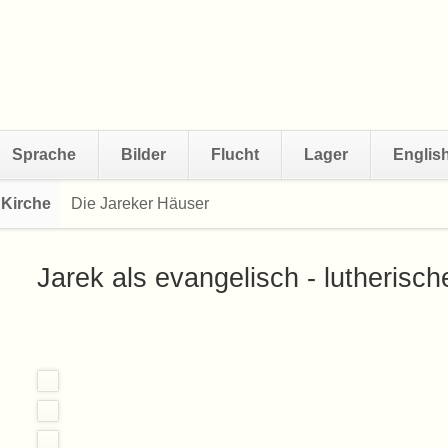
Sprache
Bilder
Flucht
Lager
Englis
 Kirche
Die Jareker Häuser
Navigation
überspringen
Jarek als evangelisch - lutherisch
xyz