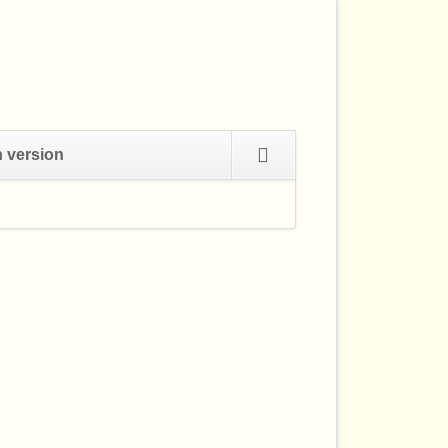
Navigation
h version
überspringen