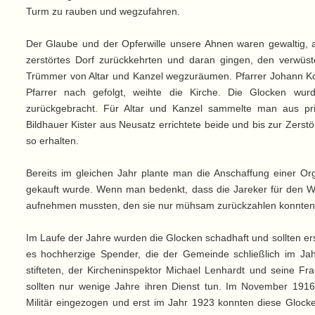
Turm zu rauben und wegzufahren.
Der Glaube und der Opferwille unsere Ahnen waren gewaltig, als
zerstörtes Dorf zurückkehrten und daran gingen, den verwüst
Trümmer von Altar und Kanzel wegzuräumen. Pfarrer Johann Kor
Pfarrer nach gefolgt, weihte die Kirche. Die Glocken wu
zurückgebracht. Für Altar und Kanzel sammelte man aus p
Bildhauer Kister aus Neusatz errichtete beide und bis zur Zerst
so erhalten.
Bereits im gleichen Jahr plante man die Anschaffung einer Or
gekauft wurde. Wenn man bedenkt, dass die Jareker für den W
aufnehmen mussten, den sie nur mühsam zurückzahlen konnten (L
Im Laufe der Jahre wurden die Glocken schadhaft und sollten e
es hochherzige Spender, die der Gemeinde schließlich im Ja
stifteten, der Kircheninspektor Michael Lenhardt und seine 
sollten nur wenige Jahre ihren Dienst tun. Im November 191
Militär eingezogen und erst im Jahr 1923 konnten diese Gloc