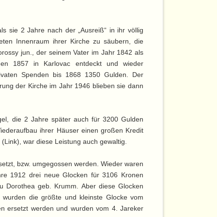
 sie 2 Jahre nach der „Ausreiß“ in ihr völlig
eten Innenraum ihrer Kirche zu säubern, die
ossy jun., der seinem Vater im Jahr 1842 als
rden 1857 in Karlovac entdeckt und wieder
rivaten Spenden bis 1868 1350 Gulden. Der
örung der Kirche im Jahr 1946 blieben sie dann
gel, die 2 Jahre später auch für 3200 Gulden
iederaufbau ihrer Häuser einen großen Kredit
ink), war diese Leistung auch gewaltig.
rsetzt, bzw. umgegossen werden. Wieder waren
hre 1912 drei neue Glocken für 3106 Kronen
Frau Dorothea geb. Krumm. Aber diese Glocken
6 wurden die größte und kleinste Glocke vom
ken ersetzt werden und wurden vom 4. Jareker