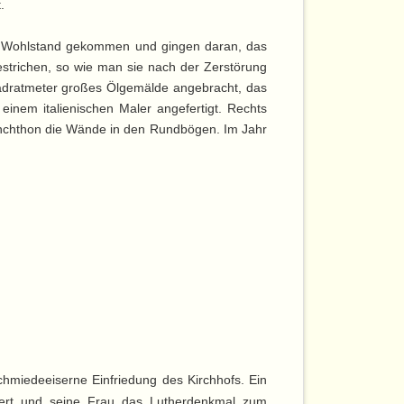
.
u Wohlstand gekommen und gingen daran, das
estrichen, so wie man sie nach der Zerstörung
Quadratmeter großes Ölgemälde angebracht, das
inem italienischen Maler angefertigt. Rechts
anchthon die Wände in den Rundbögen. Im Jahr
hmiedeeiserne Einfriedung des Kirchhofs. Ein
chert und seine Frau das Lutherdenkmal zum