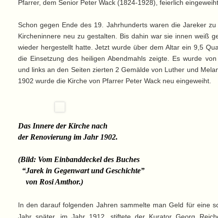
Pfarrer, dem Senior Peter Wack (1824-1928), feierlich eingeweiht
Schon gegen Ende des 19. Jahrhunderts waren die Jareker z
Kircheninnere neu zu gestalten. Bis dahin war sie innen weiß g
wieder hergestellt hatte. Jetzt wurde über dem Altar ein 9,5 
die Einsetzung des heiligen Abendmahls zeigte. Es wurde von e
und links an den Seiten zierten 2 Gemälde von Luther und Mel
1902 wurde die Kirche von Pfarrer Peter Wack neu eingeweiht.
Das Innere der Kirche nach
der Renovierung im Jahr 1902.
(Bild: Vom Einbanddeckel des Buches
“Jarek in Gegenwart und Geschichte”
von Rosi Amthor.)
In den darauf folgenden Jahren sammelte man Geld für eine sc
Jahr später, im Jahr 1912, stiftete der Kurator Georg Rei