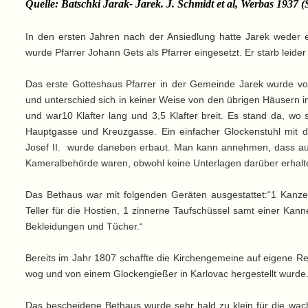
Quelle: Batschki Jarak- Jarek. J. Schmidt et al, Werbas 1937 (S
In den ersten Jahren nach der Ansiedlung hatte Jarek weder e
wurde Pfarrer Johann Gets als Pfarrer eingesetzt. Er starb leider
Das erste Gotteshaus Pfarrer in der Gemeinde Jarek wurde vo
und unterschied sich in keiner Weise von den übrigen Häusern i
und war10 Klafter lang und 3,5 Klafter breit. Es stand da, wo
Hauptgasse und Kreuzgasse. Ein einfacher Glockenstuhl mit 
Josef II. wurde daneben erbaut. Man kann annehmen, dass au
Kameralbehörde waren, obwohl keine Unterlagen darüber erhalte
Das Bethaus war mit folgenden Geräten ausgestattet:“1 Kanzel,
Teller für die Hostien, 1 zinnerne Taufschüssel samt einer Kanne,
Bekleidungen und Tücher.“
Bereits im Jahr 1807 schaffte die Kirchengemeine auf eigene R
wog und von einem Glockengießer in Karlovac hergestellt wurde
Das bescheidene Bethaus wurde sehr bald zu klein für die wa