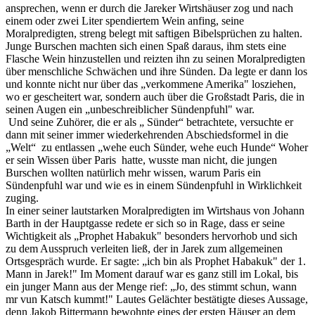
ansprechen, wenn er durch die Jareker Wirtshäuser zog und nach
einem oder zwei Liter spendiertem Wein anfing, seine
Moralpredigten, streng belegt mit saftigen Bibelsprüchen zu halten.
Junge Burschen machten sich einen Spaß daraus, ihm stets eine
Flasche Wein hinzustellen und reizten ihn zu seinen Moralpredigten
über menschliche Schwächen und ihre Sünden. Da legte er dann los
und konnte nicht nur über das „verkommene Amerika" losziehen,
wo er gescheitert war, sondern auch über die Großstadt Paris, die in
seinen Augen ein „unbeschreiblicher Sündenpfuhl" war.
Und seine Zuhörer, die er als „ Sünder“ betrachtete, versuchte er
dann mit seiner immer wiederkehrenden Abschiedsformel in die
„Welt“ zu entlassen „wehe euch Sünder, wehe euch Hunde“ Woher
er sein Wissen über Paris hatte, wusste man nicht, die jungen
Burschen wollten natürlich mehr wissen, warum Paris ein
Sündenpfuhl war und wie es in einem Sündenpfuhl in Wirklichkeit
zuging.
In einer seiner lautstarken Moralpredigten im Wirtshaus von Johann
Barth in der Hauptgasse redete er sich so in Rage, dass er seine
Wichtigkeit als „Prophet Habakuk" besonders hervorhob und sich
zu dem Ausspruch verleiten ließ, der in Jarek zum allgemeinen
Ortsgespräch wurde. Er sagte: „ich bin als Prophet Habakuk" der 1.
Mann in Jarek!" Im Moment darauf war es ganz still im Lokal, bis
ein junger Mann aus der Menge rief: „Jo, des stimmt schun, wann
mr vun Katsch kummt!" Lautes Gelächter bestätigte dieses Aussage,
denn Jakob Bittermann bewohnte eines der ersten Häuser an dem