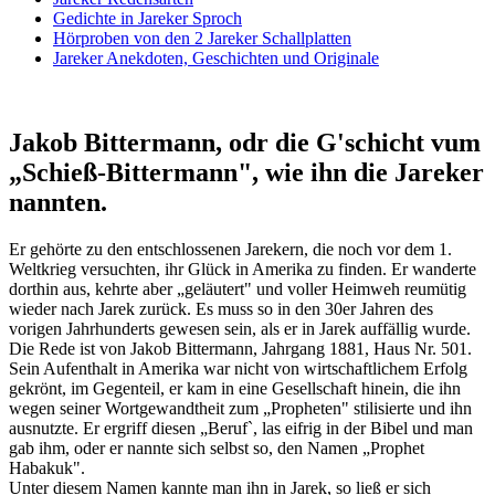
Gedichte in Jareker Sproch
Hörproben von den 2 Jareker Schallplatten
Jareker Anekdoten, Geschichten und Originale
Jakob Bittermann, odr die G'schicht vum
„Schieß-Bittermann", wie ihn die Jareker
nannten.
Er gehörte zu den entschlossenen Jarekern, die noch vor dem 1.
Weltkrieg versuchten, ihr Glück in Amerika zu finden. Er wanderte
dorthin aus, kehrte aber „geläutert" und voller Heimweh reumütig
wieder nach Jarek zurück. Es muss so in den 30er Jahren des
vorigen Jahrhunderts gewesen sein, als er in Jarek auffällig wurde.
Die Rede ist von Jakob Bittermann, Jahrgang 1881, Haus Nr. 501.
Sein Aufenthalt in Amerika war nicht von wirtschaftlichem Erfolg
gekrönt, im Gegenteil, er kam in eine Gesellschaft hinein, die ihn
wegen seiner Wortgewandtheit zum „Propheten" stilisierte und ihn
ausnutzte. Er ergriff diesen „Beruf`, las eifrig in der Bibel und man
gab ihm, oder er nannte sich selbst so, den Namen „Prophet
Habakuk".
Unter diesem Namen kannte man ihn in Jarek, so ließ er sich