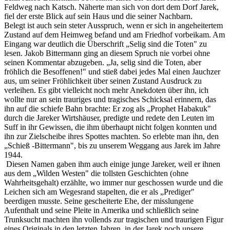
Feldweg nach Katsch. Näherte man sich von dort dem Dorf Jarek,
fiel der erste Blick auf sein Haus und die seiner Nachbarn.
Belegt ist auch sein steter Ausspruch, wenn er sich in angeheitertem
Zustand auf dem Heimweg befand und am Friedhof vorbeikam. Am
Eingang war deutlich die Überschrift „Selig sind die Toten" zu
lesen. Jakob Bittermann ging an diesem Spruch nie vorbei ohne
seinen Kommentar abzugeben. „Ja, selig sind die Toten, aber
fröhlich die Besoffenen!" und stieß dabei jedes Mal einen Jauchzer
aus, um seiner Fröhlichkeit über seinen Zustand Ausdruck zu
verleihen. Es gibt vielleicht noch mehr Anekdoten über ihn, ich
wollte nur an sein trauriges und tragisches Schicksal erinnern, das
ihn auf die schiefe Bahn brachte: Er zog als „Prophet Habakuk"
durch die Jareker Wirtshäuser, predigte und redete den Leuten im
Suff in ihr Gewissen, die ihm überhaupt nicht folgen konnten und
ihn zur Zielscheibe ihres Spottes machten. So erlebte man ihn, den
„Schieß -Bittermann", bis zu unserem Weggang aus Jarek im Jahre
1944.
Diesen Namen gaben ihm auch einige junge Jareker, weil er ihnen
aus dem „Wilden Westen" die tollsten Geschichten (ohne
Wahrheitsgehalt) erzählte, wo immer nur geschossen wurde und die
Leichen sich am Wegesrand stapelten, die er als „Prediger"
beerdigen musste. Seine gescheiterte Ehe, der misslungene
Aufenthalt und seine Pleite in Amerika und schließlich seine
Trunksucht machten ihn vollends zur tragischen und traurigen Figur
eines Originals in den letzten Jahren, in der Jarek noch unsere