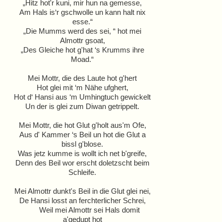
„Hitz hot'r kuni, mir hun na gemesse,
Am Hals is‘r gschwolle un kann halt nix
esse.“
„Die Mumms werd des sei, “ hot mei
Almottr gsoat,
„Des Gleiche hot g'hat ‘s Krumms ihre
Moad.“
Mei Mottr, die des Laute hot g'hert
Hot glei mit ‘m Nähe ufghert,
Hot d‘ Hansi aus ‘m Umhingtuch gewickelt
Un der is glei zum Diwan getrippelt.
Mei Mottr, die hot Glut g'holt aus'm Ofe,
Aus d' Kammer ‘s Beil un hot die Glut a
bissl g'blose.
Was jetz kumme is wollt ich net b'greife,
Denn des Beil wor erscht doletzscht beim
Schleife.
Mei Almottr dunkt's Beil in die Glut glei nei,
De Hansi losst an ferchterlicher Schrei,
Weil mei Almottr sei Hals domit
a'gedupt hot