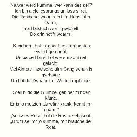
„Na wer werd kumme, wer kann des sei?“
Ich bin a glei gsprunge un loss s‘ rei.
Die Rosibesel woar‘ s mit ‘m Hansi ufm
Oarm,
In a Halstuch wor ‘r gwickelt,
Do drin hot ’r woarm.
„Kundach“, hot s‘ gsoat un a ernschtes
Gsicht gemacht,
Un oa de Hansi hot wie sunscht net
gelacht.
Mei Almottr inzwische ufm Gang schun is
gschtane
Un hot die Zwoa mit d‘ Worte empfange:
„Stell hi do die Glumbe, geb her mir den
Klune.
Er is jo mutzich als wär‘r krank, kennt mr
moane.“
„So isses Resi“, hot die Rosibesel gsoat,
„Drum sei mr jo kumme, mir brauche dei
Roat.