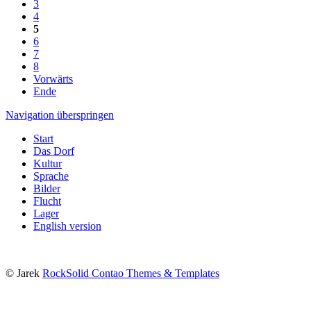
3
4
5
6
7
8
Vorwärts
Ende
Navigation überspringen
Start
Das Dorf
Kultur
Sprache
Bilder
Flucht
Lager
English version
© Jarek
RockSolid Contao Themes & Templates