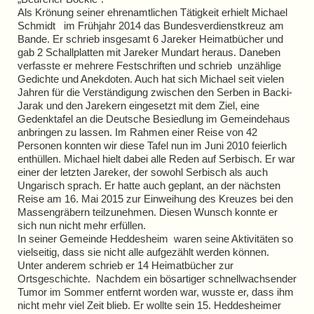
Als Krönung seiner ehrenamtlichen Tätigkeit erhielt Michael
Schmidt im Frühjahr 2014 das Bundesverdienstkreuz am
Bande. Er schrieb insgesamt 6 Jareker Heimatbücher und
gab 2 Schallplatten mit Jareker Mundart heraus. Daneben
verfasste er mehrere Festschriften und schrieb unzählige
Gedichte und Anekdoten. Auch hat sich Michael seit vielen
Jahren für die Verständigung zwischen den Serben in Backi-
Jarak und den Jarekern eingesetzt mit dem Ziel, eine
Gedenktafel an die Deutsche Besiedlung im Gemeindehaus
anbringen zu lassen. Im Rahmen einer Reise von 42
Personen konnten wir diese Tafel nun im Juni 2010 feierlich
enthüllen. Michael hielt dabei alle Reden auf Serbisch. Er war
einer der letzten Jareker, der sowohl Serbisch als auch
Ungarisch sprach. Er hatte auch geplant, an der nächsten
Reise am 16. Mai 2015 zur Einweihung des Kreuzes bei den
Massengräbern teilzunehmen. Diesen Wunsch konnte er
sich nun nicht mehr erfüllen.
In seiner Gemeinde Heddesheim waren seine Aktivitäten so
vielseitig, dass sie nicht alle aufgezählt werden können.
Unter anderem schrieb er 14 Heimatbücher zur
Ortsgeschichte. Nachdem ein bösartiger schnellwachsender
Tumor im Sommer entfernt worden war, wusste er, dass ihm
nicht mehr viel Zeit blieb. Er wollte sein 15. Heddesheimer