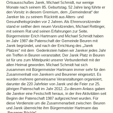
Ortsausschußes Jarek, Michael Schmidt, nur wenige
Monate nach seinem 85. Geburtstag. 52 Jahre lang führte er
den Vorsitz in diesem Gremium, dem „Gemeinderat“ der
Jareker bis zu seinem Rücktritt aus Alters- und
Gesundheitsgründen vor 2 Jahren. Als Ehrenvorsitzender
stand er seither dem neuen Vorsitzenden, Michael Rettinger,
mit seinem Rat und seinen Erfahrungen zur Seite.
Bürgermeister Erich Hartmann und Michael Schmidt haben
im Jahr 1987 die Patenschaft der Gemeinde Beuren mit
Jarek begründet, und nach der Errichtung des „Jarek
Platzes“ mit dem Gedenkstein haben wir Jareker jedes Jahr
ein Treffen in Beuren veranstaltet. Der Jarek Platz in Beuren
ist für uns zum Mittelpunkt unserer Verbundenheit mit der
alten Heimat geworden. Michael Schmidt hat sich
zusammen mit Bürgermeister Hartmann immer sehr für den
Zusammenhalt von Jarekern und Beurener eingesetzt. Es
wurden mehrere gemeinsame Veranstaltungen organisiert,
darunter die 220 Jahrfeier von Jarek und die Feier zur 25.
jährigen Patenschaft im Jahr 2012. Zu diesem Anlass gaben
die Jareker eine Festschrift heraus, in der ihre Aktivitäten seit
Beginn der Patenschaft 1987 aufgezeichnet wurden. Für
diese Verdienste um die Zusammenarbeit zwischen Beuren
und Jarek überreichte ihm Bürgermeister Hartmann das
„Beurener Böckle“.