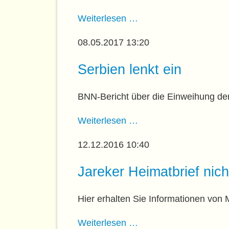
von
Einladung
Weiterlesen …
unserer
zum
3.
42.
08.05.2017 13:20
Reise
Jareker
nach
Treffen
Serbien lenkt ein
Jarek
am
24.06.2017
BNN-Bericht über die Einweihung der
in
Beuren
Serbien
Weiterlesen …
lenkt
ein
12.12.2016 10:40
Jareker Heimatbrief nic
Hier erhalten Sie Informationen von 
Jareker
Weiterlesen …