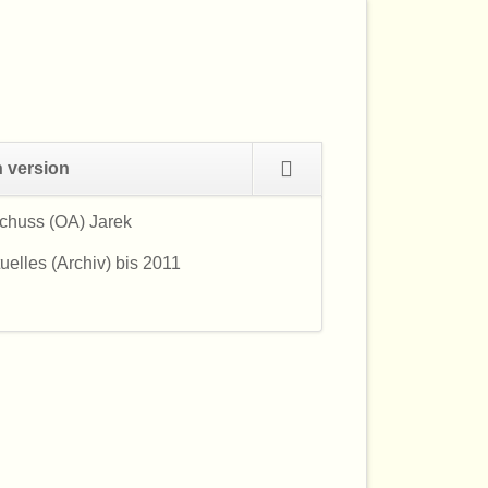
Navigation
h version
überspringen
chuss (OA) Jarek
Navigation
überspringen
uelles (Archiv) bis 2011