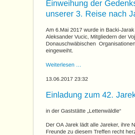
Einweihung der Gedenkst
unserer 3. Reise nach J
Am 6.Mai 2017 wurde in Backi-Jarak (
Aleksander Vucic, Mitgliedern der Vo
Donauschwäbischen Organisationen i
eingeweiht.
Einweihung
Weiterlesen …
der
Gedenkstätte
13.06.2017 23:32
bei
den
Einladung zum 42. Jarek
Massengräbern
in
in der Gaststätte „Lettenwäldle“
Jarek
und
Der OA Jarek lädt alle Jareker, ihr
der
Freunde zu diesem Treffen recht herz
Bericht