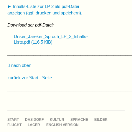
► Inhalts-Liste zur LP 2 als pdf-Datei
anzeigen (ggf. drucken und speichern).
Download der pdf-Datei:
Unser_Jareker_Sproch_LP_2_Inhalts-
Liste.pdf
(116,5 KiB)
____________________________________________________
nach oben
zurück zur Start - Seite
____________________________________________________
NAVIGATION
START
DAS DORF
KULTUR
SPRACHE
BILDER
ÜBERSPRINGEN
FLUCHT
LAGER
ENGLISH VERSION