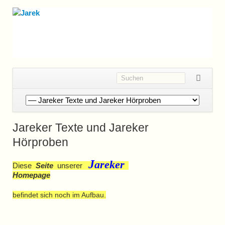
Navigation
überspringen
Jareker Texte und Jareker
Hörproben
J
areker
Diese
Seite
unserer
Homepage
befindet sich noch im Aufbau.