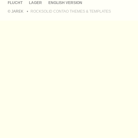
ÜBERSPRINGEN
FLUCHT
LAGER
ENGLISH VERSION
© JAREK
ROCKSOLID CONTAO THEMES & TEMPLATES