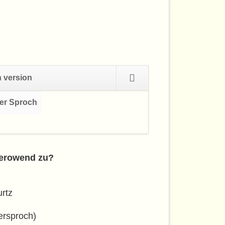
Navigation
h version
überspringen
ker Sproch
Navigation
überspringen
eierowend zu?
rtz
ersproch)