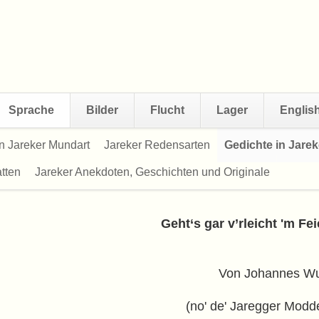
Sprache
Bilder
Flucht
Lager
Englis
n Jareker Mundart
Jareker Redensarten
Gedichte in Jare
tten
Jareker Anekdoten, Geschichten und Originale
Geht‘s gar v’rleicht 'm F
Von Johannes Wu
(no' de' Jaregger Modd