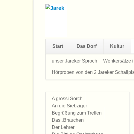
Start
Das Dorf
Kultur
Navigation
unser Jareker Sproch
Wenkersätze i
überspringen
Hörproben von den 2 Jareker Schallpla
A grossi Sorch
Navigation
An die Siebziger
überspringen
Begrüßung zum Treffen
Das „Brauchen“
Der Lehrer