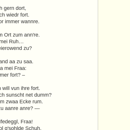
h gern dort,
ch wiedr fort.
 nor immer wannre.
m Ort zum ann're.
et mei Ruh…
Feierowend zu?
and aa zu saa.
aa mei Fraa:
mer fort? –
will vun ihre fort.
doch sunscht net dumm?
um zwaa Ecke rum.
 zu aanre anre? —
fedeggl, Fraa!
ol g'sohlde Schuh,