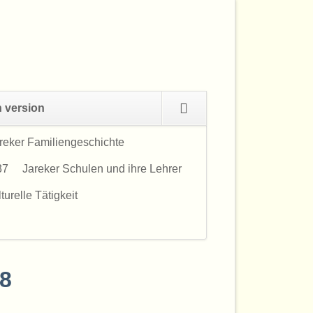
Navigation
h version
überspringen
reker Familiengeschichte
Navigation
überspringen
37
Jareker Schulen und ihre Lehrer
urelle Tätigkeit
88