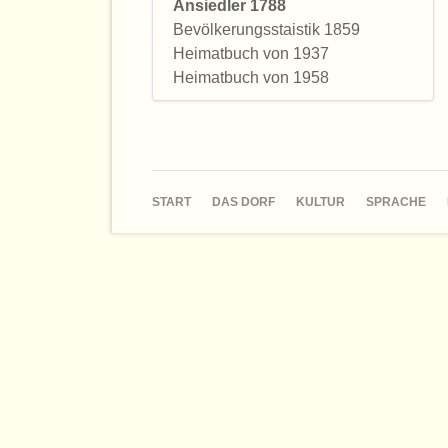
Ansiedler 1788
Bevölkerungsstaistik 1859
Heimatbuch von 1937
Heimatbuch von 1958
NAVIGATION
START
DAS DORF
KULTUR
SPRACHE
ÜBERSPRINGEN