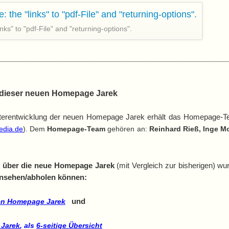
inks" to "pdf-File" and "returning-options".
__________________________________________________
 dieser neuen Homepage Jarek
eiterentwicklung der neuen Homepage Jarek erhält das Homepage-
edia.de
). Dem
Homepage-Team
gehören an:
Reinhard Rieß, Inge Mo
k über die
neue Homepage Jarek
(mit Vergleich zur bisherigen) w
" ansehen/abholen können:
und
uen Homepage
J
arek
e
J
arek
, als
6-seitige Übersicht