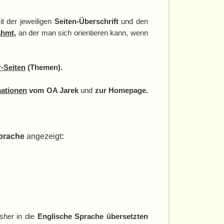
t der jeweiligen
Seiten-Überschrift
und den
ahmt
,
an der man sich orientieren kann, wenn
-Seiten
(Themen)
.
mationen
vom OA Jarek
und
zur Homepage.
prache
angezeigt
:
sher in die
Englische Sprache übersetzten