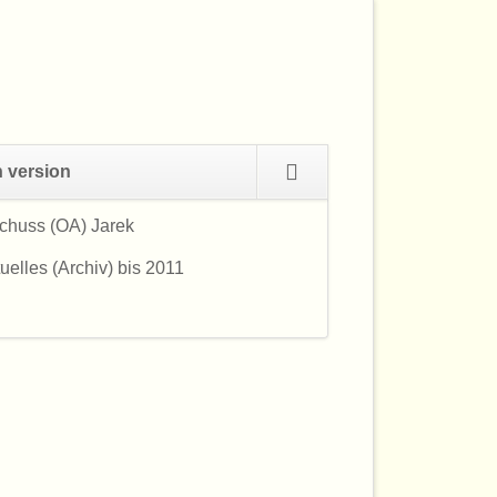
Navigation
h version
überspringen
chuss (OA) Jarek
Navigation
überspringen
uelles (Archiv) bis 2011