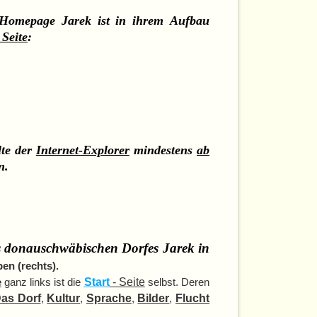
e Homepage Jarek ist in ihrem Aufbau
 Seite
:
lte der
Internet-Explorer
mindestens
ab
n.
s donauschwäbischen Dorfes Jarek in
en (rechts).
e
ganz links ist die
Start
- Seite
selbst. Deren
as Dorf
,
Kultur
,
Sprache
,
Bilder
,
Flucht