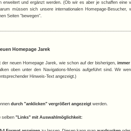
h erweitert und ergänzt werden. (Ob wir es aber je schaffen eine
 Darum müssen sich unsere internationalen Homepage-Besucher, w
hen Seiten "bewegen".
__________________________________________________
neuen Homepage Jarek
it der neuen Homepage Jarek, wie schon auf der bisherigen,
immer 
lken oben unter den Navigations-Menüs aufgeführt sind. Wir w
 entsprechender Hinweis-Text angezeigt.)
können
durch "anklicken" vergrößert angezeigt
werden.
e selben
"Links" mit Auswahlmöglichkeit:
N A4 Format anzeigen
zu lassen. Diesen kann man
ausdrucken
oder