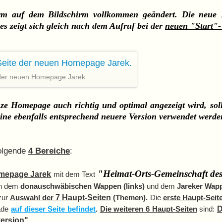
form auf dem Bildschirm vollkommen geändert. Die neu
ies zeigt sich gleich nach dem Aufruf bei der
neuen "Start"-
e der neuen Homepage Jarek.
nze Homepage auch richtig und optimal angezeigt wird, sol
eine ebenfalls entsprechend neuere Version verwendet werde
folgende
4 Bereiche
:
"Heimat-Orts-Gemeinschaft de
mepage Jarek
mit dem Text
on dem
donauschwäbischen Wappen (links)
und dem
Jareker Wapp
zur
Auswahl der
7 Haupt-Seiten
(Themen).
Die
erste Haupt-Seit
rade
auf dieser Seite befindet
.
Die weiteren 6 Haupt-Seiten
sind:
D
version
"
.