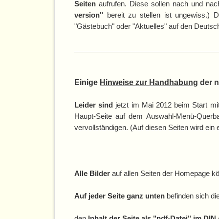
Seiten
aufrufen. Diese sollen nach und nac
version"
bereit zu stellen ist ungewiss.)
"Gästebuch" oder "Aktuelles" auf den Deutsc
________________________________
Einige
Hinweise zur Handhabung
der 
Leider sind
jetzt im Mai 2012 beim Start m
Haupt-Seite auf dem Auswahl-Menü-Querba
vervollständigen. (Auf diesen Seiten wird ein
Alle Bilder
auf allen Seiten der Homepage 
Auf jeder Seite ganz unten
befinden sich di
den
Inhalt der Seite als "pdf-Datei" im DI