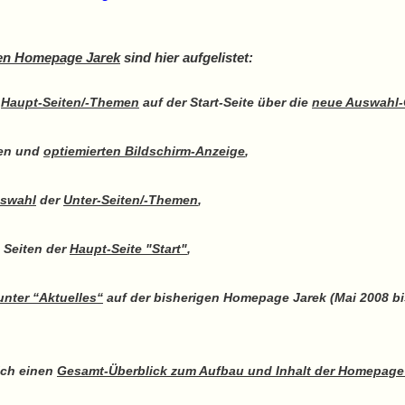
uen Homepage Jarek
sind hier aufgelistet:
r
Haupt-Seiten/-Themen
auf der Start-Seite über die
neue Auswahl-
ten und
optiemierten Bildschirm-Anzeige
,
uswahl
der
Unter-Seiten/-Themen
,
 Seiten der
Haupt-Seite "Start"
,
unter “Aktuelles“
auf der bisherigen Homepage Jarek (Mai 2008 bis
ich einen
Gesamt-Überblick zum Aufbau und Inhalt der Homepage