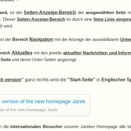
and,
ist der
Seiten-Anzeige-Bereich
der
ausgewählten Seite
mi
r. Dieser
Seiten-Anzeige-Bereich
ist durch eine
feine Linie einger
) wird.
st der
Bereich
Navigation
mit der Anzeige der auswählbaren
Unter
reich
Aktuelles
mit den jeweils
aktuellen
Nachrichten und Infor
-Seite
und deren Unter-Seiten angezeigt.
sh version
"
ganz rechts wird die
"Start-Seite"
in
Englischer S
ion of the new homepage Jarek.
n die
internationalen Besucher
unserer Jareker Homepage alle bi