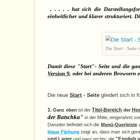
. . . . . hat sich die Darstellungs
einheitlicher und klarer strukturiert. D
Die Start - Seit
Damit diese "Start"- Seite und die ga
Version 9
, oder bei anderen Browsern 
Die neue
Start
- Seite
gliedert sich in 
1.
Ganz oben
ist der
Titel-Bereich
der
Ho
der Batschka"
in der Mitte, eingerahmt v
Darunter befindet sich die
Menü-
Querleiste
blaue Färbung
zeigt an, dass man sich ge
und Lager
und ganz rechts: die
"
English 