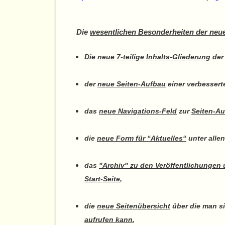
Die
wesentlichen Besonderheiten der ne
Die
neue 7-teilige Inhalts-Gliederung
de
der
neue Seiten-Aufbau
einer verbesser
das
neue Navigations-Feld
zur
Seiten-A
die
neue Form für “Aktuelles“
unter allen
das
"Archiv" zu den Veröffentlichungen 
Start-Seite
,
die
neue Seitenübersicht
über die man s
aufrufen kann
,