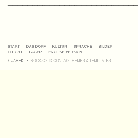
____________________________________________________
NAVIGATION
START
DAS DORF
KULTUR
SPRACHE
BILDER
ÜBERSPRINGEN
FLUCHT
LAGER
ENGLISH VERSION
© JAREK
ROCKSOLID CONTAO THEMES & TEMPLATES