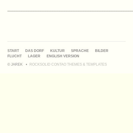
____________________________________________________
NAVIGATION
START
DAS DORF
KULTUR
SPRACHE
BILDER
ÜBERSPRINGEN
FLUCHT
LAGER
ENGLISH VERSION
© JAREK
ROCKSOLID CONTAO THEMES & TEMPLATES