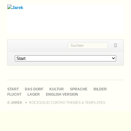
Navigation
überspringen
NAVIGATION
START
DAS DORF
KULTUR
SPRACHE
BILDER
ÜBERSPRINGEN
FLUCHT
LAGER
ENGLISH VERSION
© JAREK
ROCKSOLID CONTAO THEMES & TEMPLATES