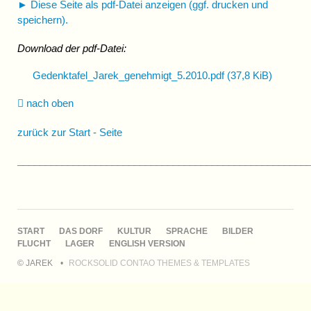
► Diese Seite als pdf-Datei anzeigen (ggf. drucken und
speichern).
Download der pdf-Datei:
Gedenktafel_Jarek_genehmigt_5.2010.pdf
(37,8 KiB)
nach oben
zurück zur Start - Seite
____________________________________________________
NAVIGATION
START
DAS DORF
KULTUR
SPRACHE
BILDER
ÜBERSPRINGEN
FLUCHT
LAGER
ENGLISH VERSION
© JAREK
ROCKSOLID CONTAO THEMES & TEMPLATES