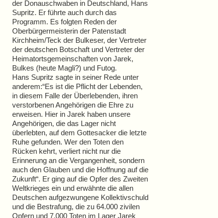
der Donauschwaben in Deutschland, Hans
Supritz. Er führte auch durch das
Programm. Es folgten Reden der
Oberbürgermeisterin der Patenstadt
Kirchheim/Teck der Bulkeser, der Vertreter
der deutschen Botschaft und Vertreter der
Heimatortsgemeinschaften von Jarek,
Bulkes (heute Magli?) und Futog.
Hans Supritz sagte in seiner Rede unter
anderem:“Es ist die Pflicht der Lebenden,
in diesem Falle der Überlebenden, ihren
verstorbenen Angehörigen die Ehre zu
erweisen. Hier in Jarek haben unsere
Angehörigen, die das Lager nicht
überlebten, auf dem Gottesacker die letzte
Ruhe gefunden. Wer den Toten den
Rücken kehrt, verliert nicht nur die
Erinnerung an die Vergangenheit, sondern
auch den Glauben und die Hoffnung auf die
Zukunft“. Er ging auf die Opfer des Zweiten
Weltkrieges ein und erwähnte die allen
Deutschen aufgezwungene Kollektivschuld
und die Bestrafung, die zu 64.000 zivilen
Opfern und 7.000 Toten im Lager Jarek