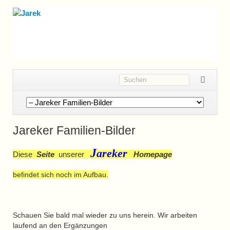
Navigation
überspringen
Jareker Familien-Bilder
J
areker
Diese
Seite
unserer
Homepage
befindet sich noch im Aufbau.
Schauen Sie bald mal wieder zu uns herein. Wir arbeiten
laufend an den Ergänzungen