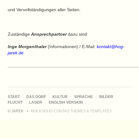
und Vervollständigungen aller Seiten.
Zuständige
Ansprechpartner
dazu sind:
Inge Morgenthaler
(Informationen) / E-Mail:
kontakt@hog-
jarek.de
____________________________________________________
NAVIGATION
START
DAS DORF
KULTUR
SPRACHE
BILDER
ÜBERSPRINGEN
FLUCHT
LAGER
ENGLISH VERSION
© JAREK
ROCKSOLID CONTAO THEMES & TEMPLATES