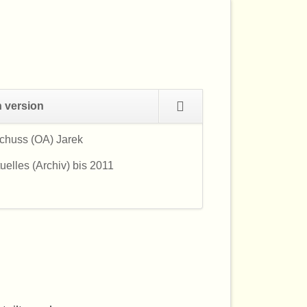
Navigation
h version
überspringen
chuss (OA) Jarek
Navigation
überspringen
uelles (Archiv) bis 2011