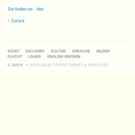
Sie finden es
hier.
Zurück
NAVIGATION
START
DAS DORF
KULTUR
SPRACHE
BILDER
ÜBERSPRINGEN
FLUCHT
LAGER
ENGLISH VERSION
© JAREK
ROCKSOLID CONTAO THEMES & TEMPLATES