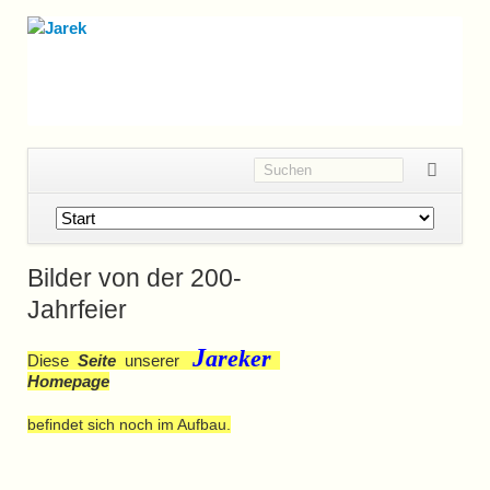
Navigation
überspringen
Bilder von der 200-
Jahrfeier
J
areker
Diese
Seite
unserer
Homepage
befindet sich noch im Aufbau.