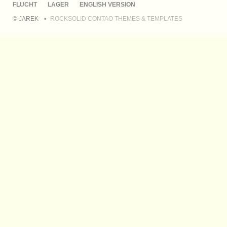
ÜBERSPRINGEN
FLUCHT
LAGER
ENGLISH VERSION
© JAREK
ROCKSOLID CONTAO THEMES & TEMPLATES